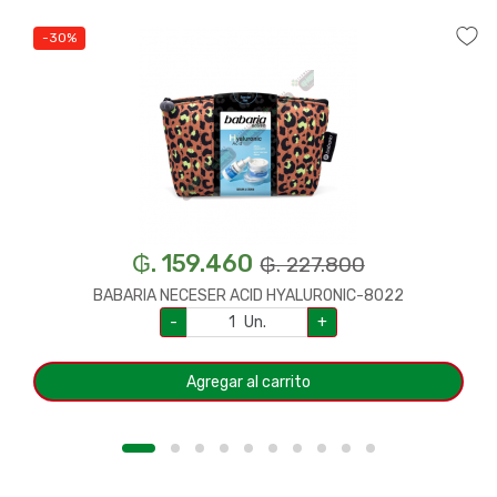
-30%
₲. 159.460
₲. 227.800
BABARIA NECESER ACID HYALURONIC-8022
-
Un.
+
Agregar al carrito