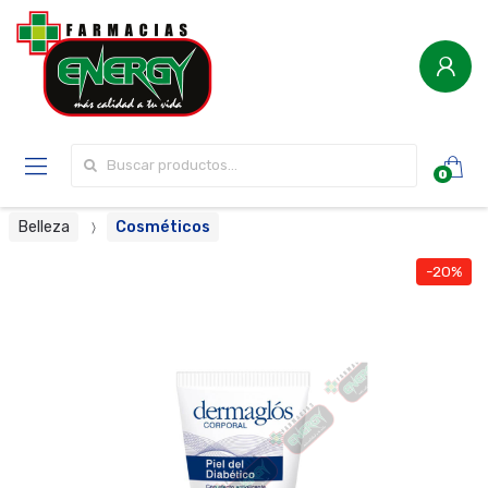
Buscar por:
0
Belleza
Cosméticos
-20%