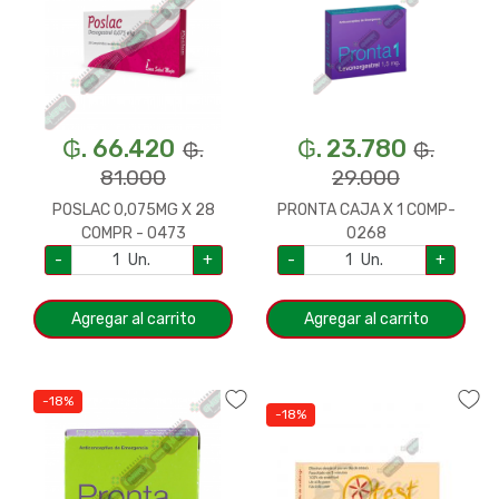
₲. 66.420
₲. 23.780
₲.
₲.
81.000
29.000
POSLAC 0,075MG X 28
PRONTA CAJA X 1 COMP-
COMPR - 0473
0268
-
Un.
+
-
Un.
+
Agregar al carrito
Agregar al carrito
-18%
-18%