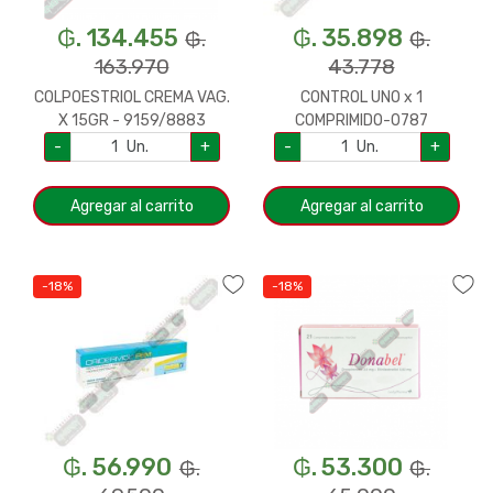
₲. 134.455
₲. 35.898
₲.
₲.
163.970
43.778
COLPOESTRIOL CREMA VAG.
CONTROL UNO x 1
X 15GR - 9159/8883
COMPRIMIDO-0787
-
Un.
+
-
Un.
+
Agregar al carrito
Agregar al carrito
-18%
-18%
₲. 56.990
₲. 53.300
₲.
₲.