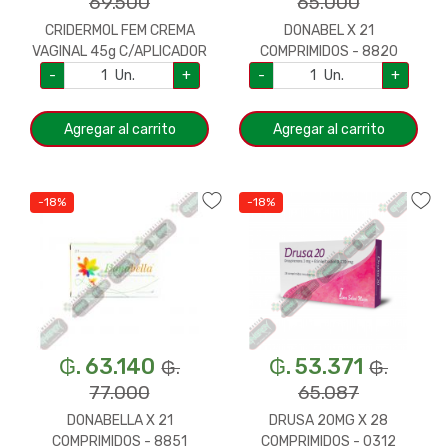
69.500
65.000
CRIDERMOL FEM CREMA
DONABEL X 21
VAGINAL 45g C/APLICADOR
COMPRIMIDOS - 8820
- 1890
-
Un.
+
-
Un.
+
Agregar al carrito
Agregar al carrito
-18%
-18%
₲. 63.140
₲. 53.371
₲.
₲.
77.000
65.087
DONABELLA X 21
DRUSA 20MG X 28
COMPRIMIDOS - 8851
COMPRIMIDOS - 0312