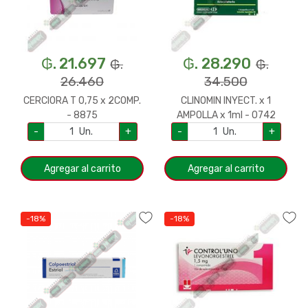
₲. 21.697
₲. 28.290
₲.
₲.
26.460
34.500
CERCIORA T 0,75 x 2COMP.
CLINOMIN INYECT. x 1
- 8875
AMPOLLA x 1ml - 0742
-
Un.
+
-
Un.
+
Agregar al carrito
Agregar al carrito
-18%
-18%