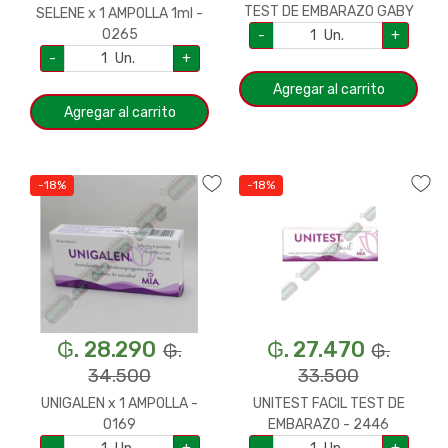
TEST DE EMBARAZO GABY
SELENE x 1 AMPOLLA 1ml -
0265
-
Un.
+
-
Un.
+
Agregar al carrito
Agregar al carrito
-18%
-18%
₲. 28.290
₲. 27.470
₲.
₲.
34.500
33.500
UNIGALEN x 1 AMPOLLA -
UNITEST FACIL TEST DE
0169
EMBARAZO - 2446