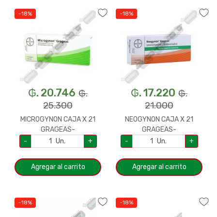
-18%
-18%
₲. 20.746
₲. 17.220
₲.
₲.
25.300
21.000
MICROGYNON CAJA X 21
NEOGYNON CAJA X 21
GRAGEAS-
GRAGEAS-
1014/5878/3610
5946/1052/3672
-
Un.
+
-
Un.
+
Agregar al carrito
Agregar al carrito
-18%
-18%