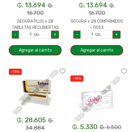
₲. 13.694
₲. 13.694
₲.
₲.
16.700
16.700
SEGURA PLUS x 28
SEGURA x 28 COMPRIMIDOS
TABLETAS RECUBIERTAS
- 0053
-0091
-
Un.
+
-
Un.
+
Agregar al carrito
Agregar al carrito
-18%
-18%
₲. 28.605
₲.
₲. 5.330
₲. 6.500
34.884