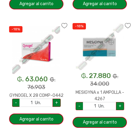
Agregar al carrito
Agregar al carrito
-18%
-18%
₲. 27.880
₲.
₲. 63.060
₲.
34.000
76.903
MESIGYNA x 1 AMPOLLA -
GYNOGEL X 28 COMP-0442
4267
-
Un.
+
-
Un.
+
Agregar al carrito
Agregar al carrito