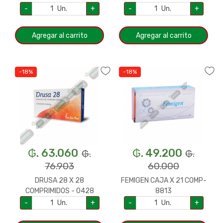
-
Un.
+
-
Un.
+
Agregar al carrito
Agregar al carrito
-18%
-18%
₲. 63.060
₲. 49.200
₲.
₲.
76.903
60.000
DRUSA 28 X 28
FEMIGEN CAJA X 21 COMP-
COMPRIMIDOS - 0428
8813
-
Un.
+
-
Un.
+