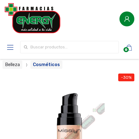
Buscar por:
0
Belleza
Cosméticos
-30%