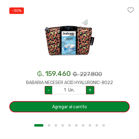
-30%
₲. 159.460
₲. 227.800
BABARIA NECESER ACID HYALURONIC-8022
-
Un.
+
Agregar al carrito