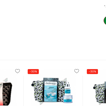
*
-30%
-30%