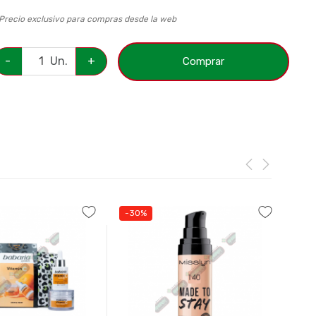
 Precio exclusivo para compras desde la web
-
Un.
+
Comprar
-30%
-3
A