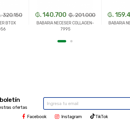
₲. 140.700
₲. 159.
. 320.150
₲. 201.000
ER BTOX
BABARIA NECESER COLLAGEN-
BABARIA N
056
7995
 boletín
estras ofertas
Facebook
Instagram
TikTok