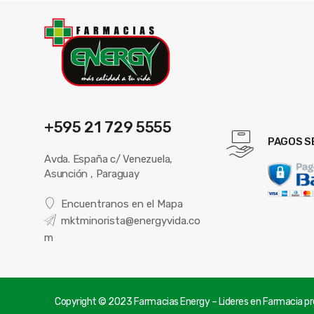
+595 21 729 5555
PAGOS S
Avda. España c/ Venezuela,
Asunción , Paraguay
Encuentranos en el Mapa
mktminorista@energyvida.co
m
Copyright © 2023 Farmacias Energy – Lideres en Farmacia pre