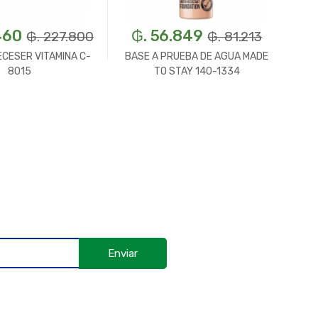
460
₲. 56.849
₲. 227.800
₲. 81.213
ECESER VITAMINA C-
BASE A PRUEBA DE AGUA MADE
8015
TO STAY 140-1334
Enviar