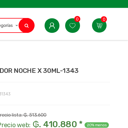
0
0
DOR NOCHE X 30ML-1343
31343
recio lista: ₲. 513.600
₲. 410.880 *
Precio web:
20% menos