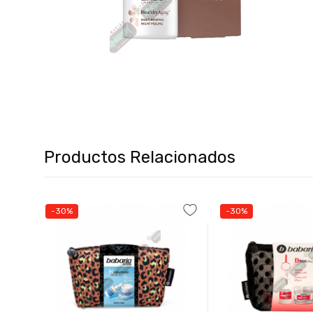
Productos Relacionados
-30%
-30%
00
TONA