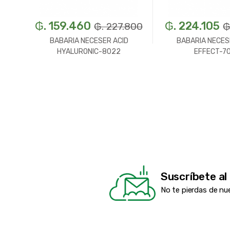
₲. 159.460
₲. 224.105
₲. 227.800
₲
BABARIA NECESER ACID
BABARIA NECES
HYALURONIC-8022
EFFECT-7
Suscríbete al
No te pierdas de nu