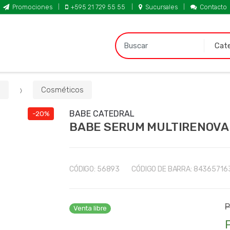
Promociones
+595 21 729 55 55
Sucursales
Contacto
B
u
s
c
a
a
Cosméticos
r
p
BABE CATEDRAL
-20%
BABE SERUM MULTIRENOVA
o
r
:
CÓDIGO:
56893
CÓDIGO DE BARRA:
84365716
P
Venta libre