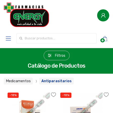
Buscar por:
0
Filtros
Catálogo de Productos
Medicamentos
Antiparasitarios
-18%
-18%