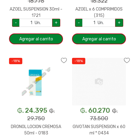
18.776
16.322
AZOEL SUSPENSION 30ml -
AZOEL x 6 COMPRIMIDOS
1721
(315)
-
Un.
+
-
Un.
+
Agregar al carrito
Agregar al carrito
-18%
-18%
₲. 24.395
₲. 60.270
₲.
₲.
29.750
73.500
DRONOL LOCION CREMOSA
GIVOTAN SUSPENSION x 60
50ml - 0183
ml * 0434