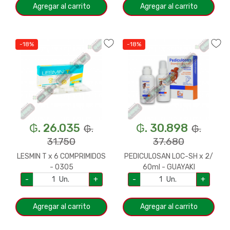
Agregar al carrito
Agregar al carrito
-18%
-18%
₲. 26.035
₲. 30.898
₲.
₲.
31.750
37.680
LESMIN T x 6 COMPRIMIDOS
PEDICULOSAN LOC-SH x 2/
- 0305
60ml - GUAYAKI
-
Un.
+
-
Un.
+
Agregar al carrito
Agregar al carrito