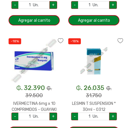
-
Un.
+
-
Un.
+
Agregar al carrito
Agregar al carrito
-18%
-18%
₲. 32.390
₲. 26.035
₲.
₲.
39.500
31.750
IVERMECTINA 6mg x 10
LESMIN T SUSPENSION *
COMPRIMIDOS - GUAYAKI
30ml - 0312
-
Un.
+
-
Un.
+