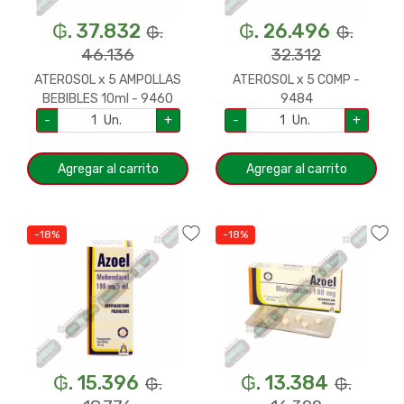
₲. 37.832
₲. 26.496
₲.
₲.
46.136
32.312
ATEROSOL x 5 AMPOLLAS
ATEROSOL x 5 COMP -
BEBIBLES 10ml - 9460
9484
-
Un.
+
-
Un.
+
Agregar al carrito
Agregar al carrito
-18%
-18%
₲. 15.396
₲. 13.384
₲.
₲.