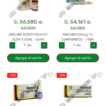
₲. 56.580
₲. 54.161
₲.
₲.
69.000
66.050
ANELMIN 100MG POLVO P/
ANELMIN 500mg * 6
SUSP X 60ML - 5699
COMPRIMIDOS - 7986
-
Un.
+
-
Un.
+
Agregar al carrito
Agregar al carrito
-18%
-18%