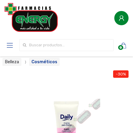
Buscar por:
0
Belleza
Cosméticos
-30%