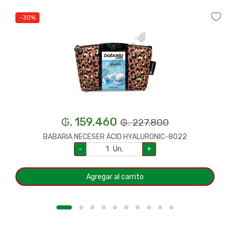
-30%
₲. 159.460
₲. 227.800
BABARIA NECESER ACID HYALURONIC-8022
-
Un.
+
Agregar al carrito