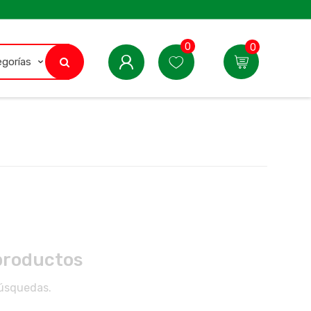
0
0
productos
búsquedas.