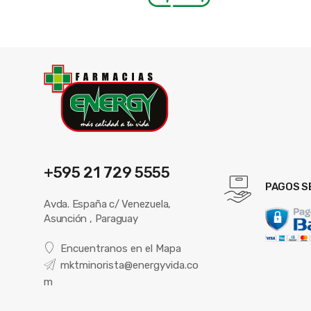
+595 21 729 5555
PAGOS S
Avda. España c/ Venezuela,
Asunción , Paraguay
Encuentranos en el Mapa
mktminorista@energyvida.co
m