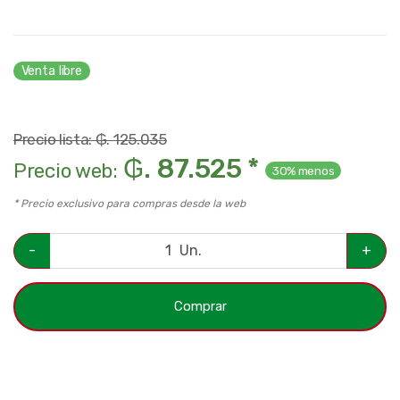
Venta libre
Precio lista: ₲. 125.035
₲. 87.525 *
Precio web:
30% menos
* Precio exclusivo para compras desde la web
-
Un.
+
Comprar