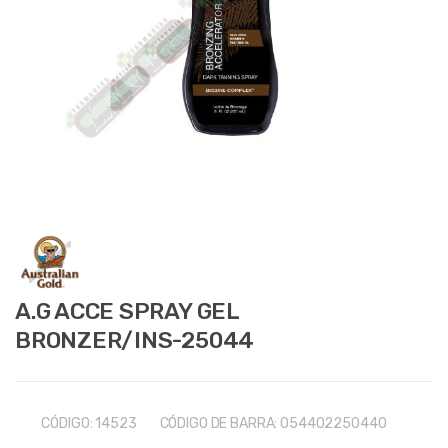
A.G ACCE SPRAY GEL
BRONZER/INS-25044
CÓDIGO:
14523
CÓDIGO DE BARRA:
054402250440