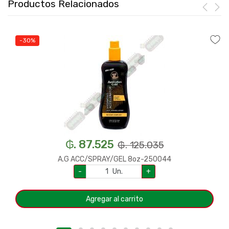
Productos Relacionados
-30%
₲. 87.525
₲. 125.035
A.G ACC/SPRAY/GEL 8oz-250044
-
Un.
+
Agregar al carrito